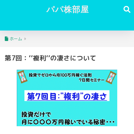
パパ株部屋
ホーム
第7回：’’複利’’の凄さについて