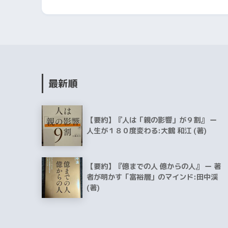
最新順
【要約】『人は「親の影響」が９割』 ー
人生が１８０度変わる:大鶴 和江 (著)
【要約】『億までの人 億からの人』 ー 著
者が明かす「富裕層」のマインド:田中渓
(著)