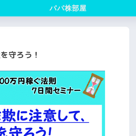
パパ株部屋
産を守ろう！