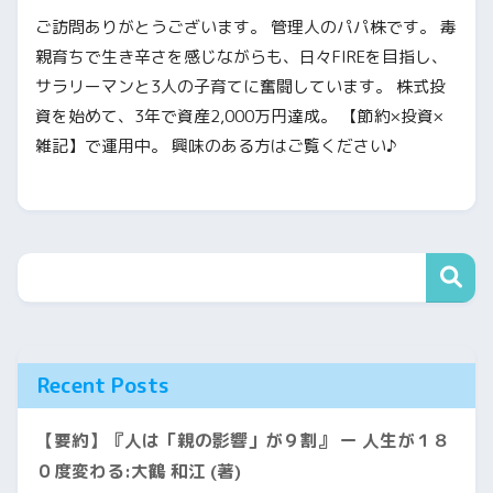
ご訪問ありがとうございます。 管理人のパパ株です。 毒
親育ちで生き辛さを感じながらも、日々FIREを目指し、
サラリーマンと3人の子育てに奮闘しています。 株式投
資を始めて、3年で資産2,000万円達成。 【節約×投資×
雑記】で運用中。 興味のある方はご覧ください♪
Recent Posts
【要約】『人は「親の影響」が９割』 ー 人生が１８
０度変わる:大鶴 和江 (著)