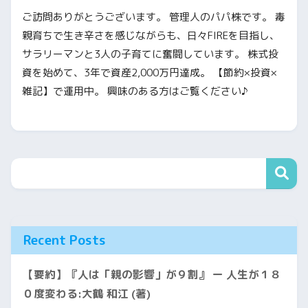
ご訪問ありがとうございます。 管理人のパパ株です。 毒
親育ちで生き辛さを感じながらも、日々FIREを目指し、
サラリーマンと3人の子育てに奮闘しています。 株式投
資を始めて、3年で資産2,000万円達成。 【節約×投資×
雑記】で運用中。 興味のある方はご覧ください♪
Recent Posts
【要約】『人は「親の影響」が９割』 ー 人生が１８
０度変わる:大鶴 和江 (著)